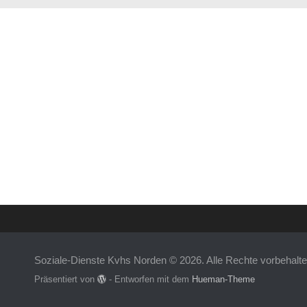
Soziale-Dienste Kvhs Norden © 2026. Alle Rechte vorbehalte
Präsentiert von
- Entworfen mit dem
Hueman-Theme