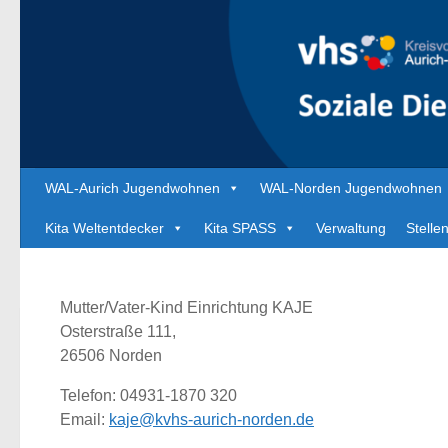
Zum Inhalt springen
WAL-Aurich Jugendwohnen
WAL-Norden Jugendwohnen
Kita Weltentdecker
Kita SPASS
Verwaltung
Stelle
Mutter/Vater-Kind Einrichtung KAJE
Osterstraße 111,
26506 Norden
Telefon: 04931-1870 320
Email:
kaje@kvhs-aurich-norden.de