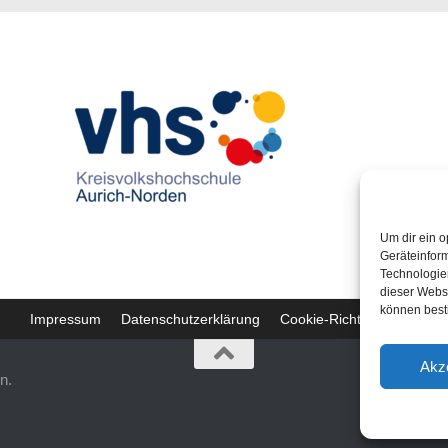
Um dir ein o
Geräteinfor
Technologien
dieser Websi
können best
Impressum
Datenschutzerklärung
Cookie-Richtlinie (EU)
Akz
n.