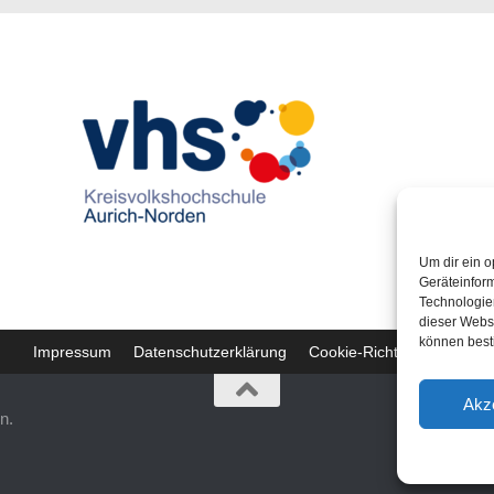
Um dir ein o
Geräteinfor
Technologien
dieser Websi
können best
Impressum
Datenschutzerklärung
Cookie-Richtlinie (EU)
Akz
n.