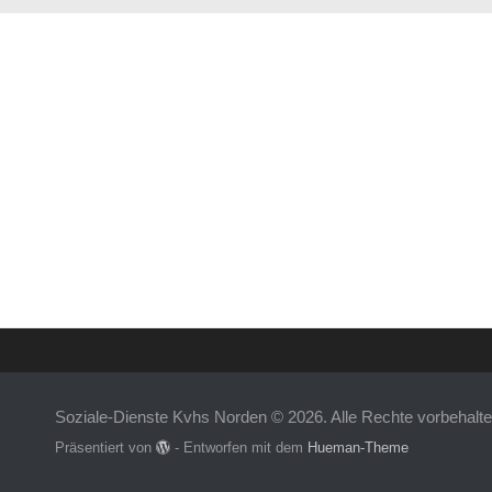
Soziale-Dienste Kvhs Norden © 2026. Alle Rechte vorbehalte
Präsentiert von
- Entworfen mit dem
Hueman-Theme