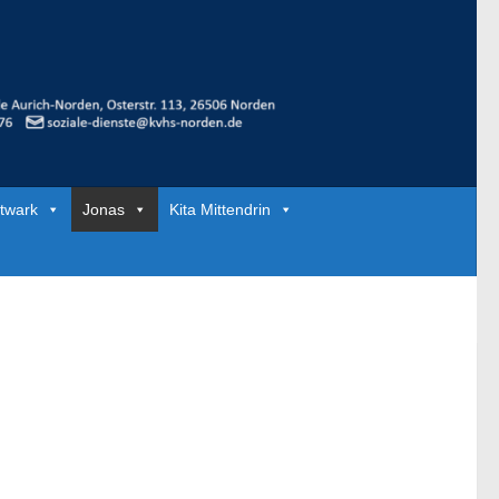
twark
Jonas
Kita Mittendrin