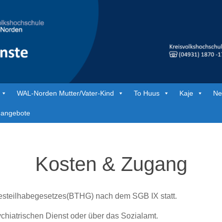
WAL-Norden Mutter/Vater-Kind
To Huus
Kaje
Ne
nangebote
Kosten & Zugang
steilhabegesetzes(BTHG) nach dem SGB IX statt.
ychiatrischen Dienst oder über das Sozialamt.